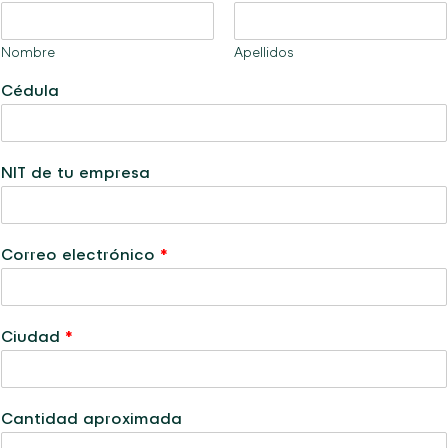
Nombre
Apellidos
Cédula
a
NIT de tu empresa
y
u
d
a
Correo electrónico
*
r
t
e
?
Ciudad
*
C
a
n
t
Cantidad aproximada
i
d