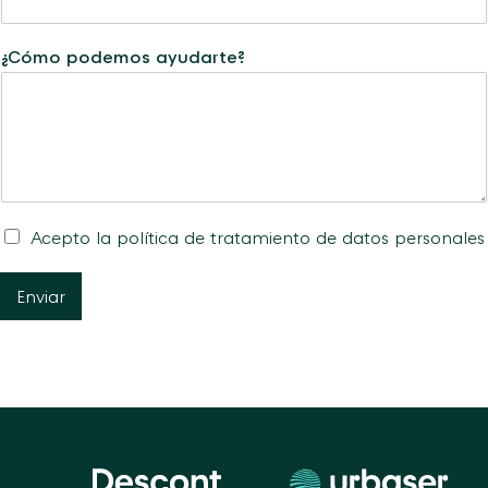
a
d
¿Cómo podemos ayudarte?
C
a
n
t
i
d
a
d
Acepto la
política de tratamiento de datos personales
Enviar